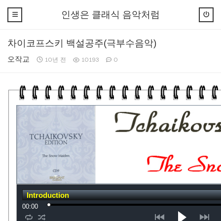
인생은 클래식 음악처럼
차이코프스키 백설공주(극부수음악)
오작교
10년 전
10193
0